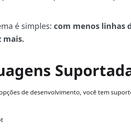
ema é simples:
com menos linhas d
z mais.
uagens Suportad
opções de desenvolvimento, você tem suporte
pt