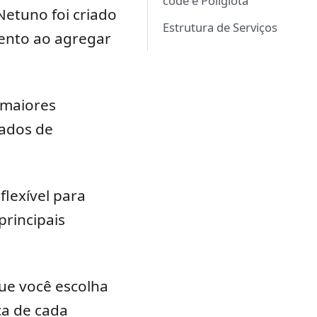
code e Poliglota
etuno foi criado
Estrutura de Serviços
mento ao agregar
 maiores
rados de
lexível para
rincipais
ue você escolha
ca de cada