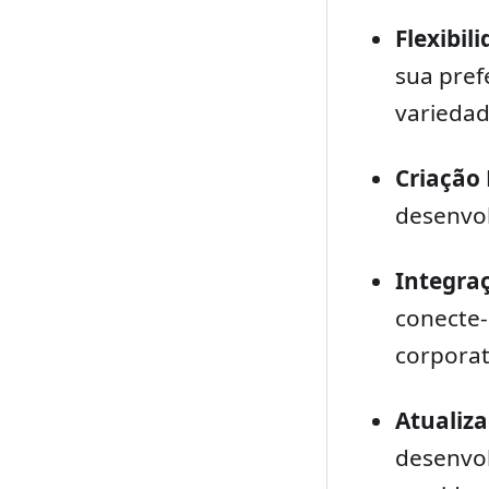
Flexibil
sua pref
variedad
Criação 
desenvol
Integra
conecte-
corporati
Atualiz
desenvol