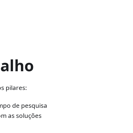
balho
 pilares:
mpo de pesquisa
om as soluções