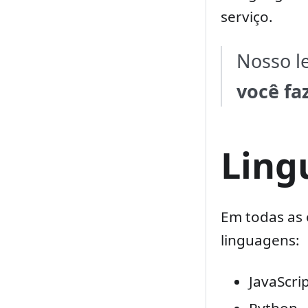
serviço.
Nosso l
você fa
Ling
Em todas as 
linguagens:
JavaScri