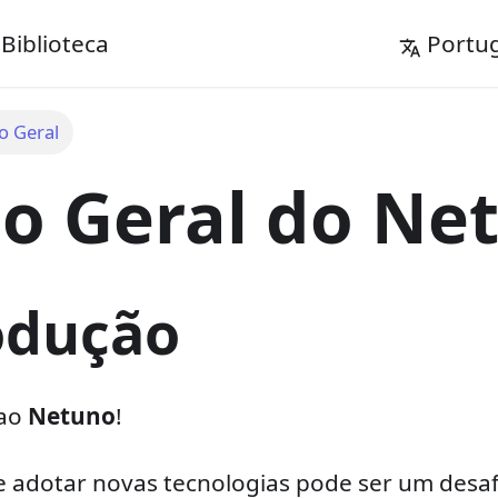
Biblioteca
Portu
o Geral
ão Geral do Ne
odução
 ao
Netuno
!
adotar novas tecnologias pode ser um desaf