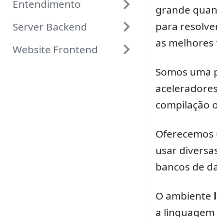
Entendimento
grande quant
para resolve
Server Backend
as melhores 
Website Frontend
Somos uma p
aceleradore
compilação o
Oferecemos u
usar diversa
bancos de d
O ambiente
a linguagem 