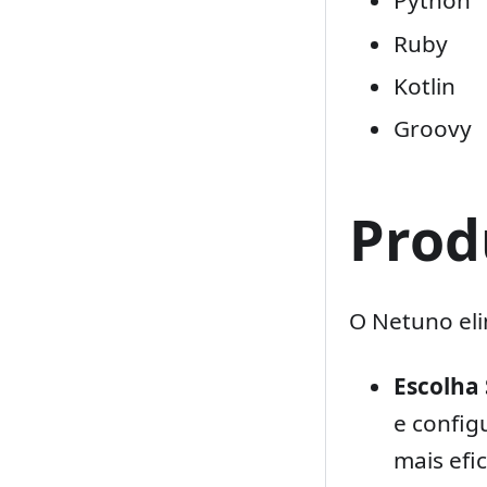
Python
Ruby
Kotlin
Groovy
Prod
O Netuno eli
Escolha
e config
mais efi