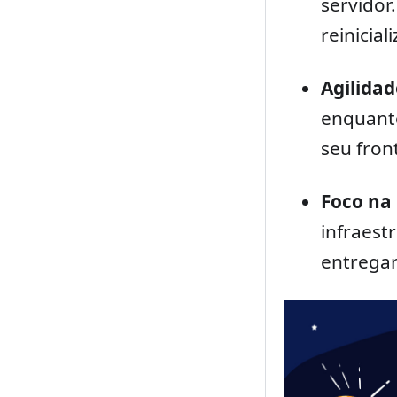
servidor
reinicia
Agilida
enquanto
seu fro
Foco na
infraest
entregar