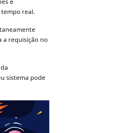
ões e
m tempo real.
ultaneamente
 a requisição no
 da
eu sistema pode